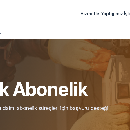
Hizmetler
Yaptığımız İşl
k
ik Abonelik
e daimi abonelik süreçleri için başvuru desteği.