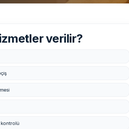
izmetler verilir?
eçiş
rmesi
ç kontrolü