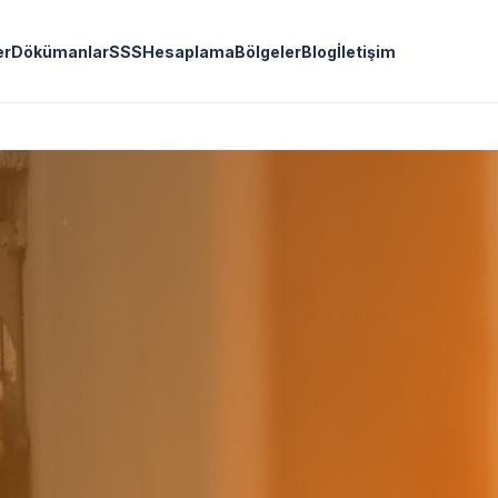
er
Dökümanlar
SSS
Hesaplama
Bölgeler
Blog
İletişim