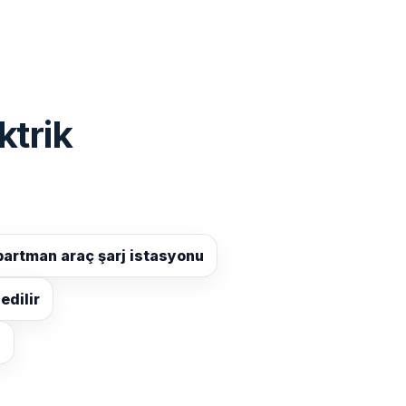
ktrik
artman araç şarj istasyonu
dilir
u