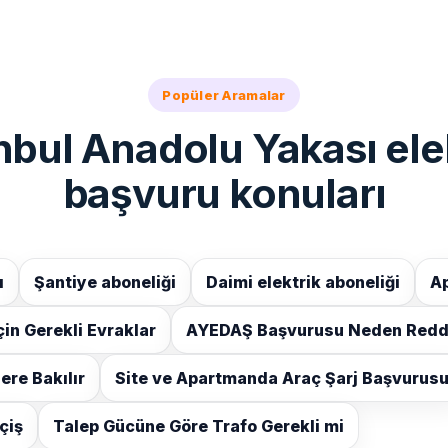
Popüler Aramalar
nbul Anadolu Yakası ele
başvuru konuları
ı
Şantiye aboneliği
Daimi elektrik aboneliği
Ap
çin Gerekli Evraklar
AYEDAŞ Başvurusu Neden Redde
ere Bakılır
Site ve Apartmanda Araç Şarj Başvurus
çiş
Talep Gücüne Göre Trafo Gerekli mi