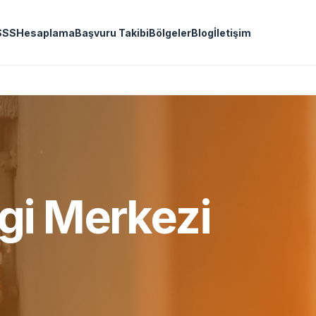
SSS
Hesaplama
Başvuru Takibi
Bölgeler
Blog
İletişim
lgi Merkezi